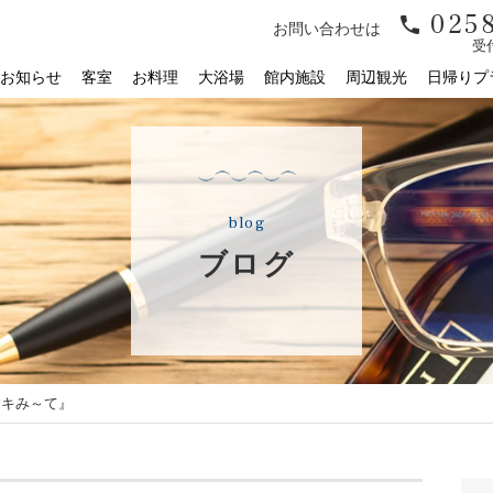
0258
お問い合わせは
受付
お知らせ
客室
お料理
大浴場
館内施設
周辺観光
日帰りプ
blog
ブログ
トキみ～て』