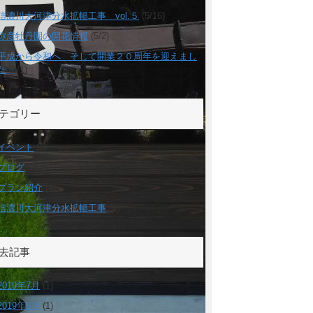
信濃川大河津分水拡幅工事 vol.５
(5/16)
弥彦牡丹園の開花情報
(5/2)
平成から令和へ そして開業２０周年を迎えまし
た
(5/1)
テゴリー
イベント
(8)
ブログ
(28)
プラン紹介
(4)
信濃川大河津分水拡幅工事
(6)
去記事
2019年7月
(1)
2019年6月
(1)