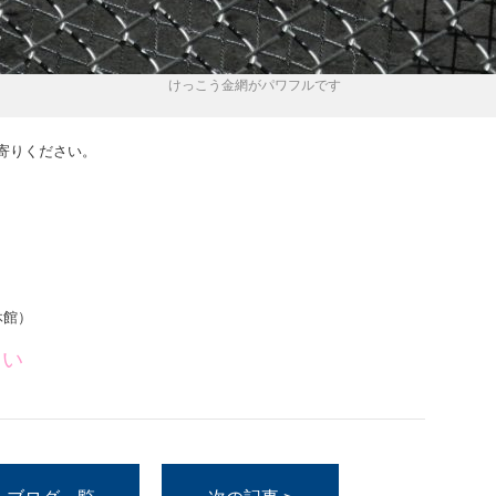
けっこう金網がパワフルです
寄りください。
休館）
さい