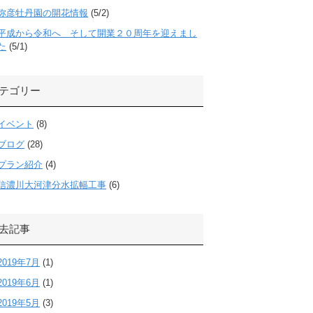
弥彦牡丹園の開花情報
(5/2)
平成から令和へ そして開業２０周年を迎えまし
た
(5/1)
テゴリー
イベント
(8)
ブログ
(28)
プラン紹介
(4)
信濃川大河津分水拡幅工事
(6)
去記事
2019年7月
(1)
2019年6月
(1)
2019年5月
(3)