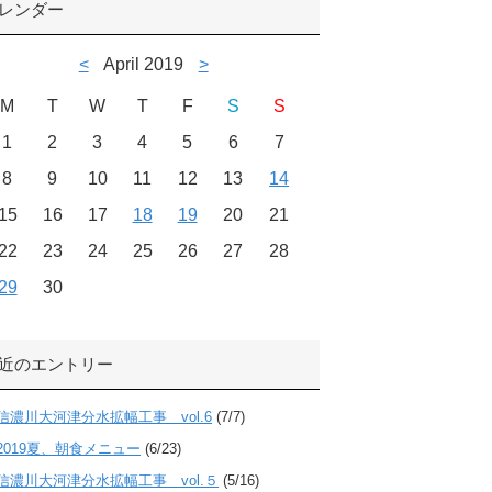
レンダー
<
April 2019
>
M
T
W
T
F
S
S
1
2
3
4
5
6
7
8
9
10
11
12
13
14
15
16
17
18
19
20
21
22
23
24
25
26
27
28
29
30
近のエントリー
信濃川大河津分水拡幅工事 vol.6
(7/7)
2019夏、朝食メニュー
(6/23)
信濃川大河津分水拡幅工事 vol.５
(5/16)