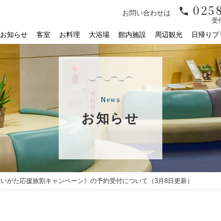
0258
お問い合わせは
受付
お知らせ
客室
お料理
大浴場
館内施設
周辺観光
日帰りプ
News
お知らせ
にいがた応援旅割キャンペーン》の予約受付について（3月8日更新）