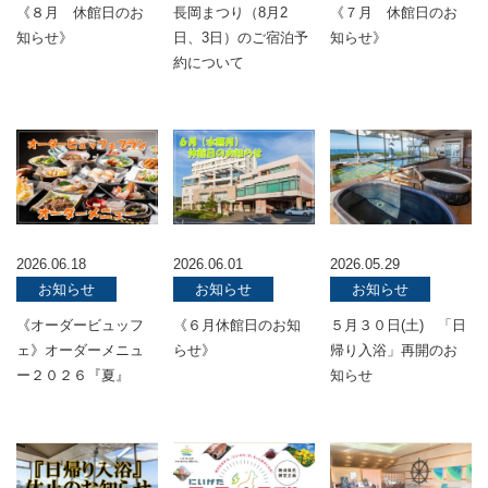
《８月 休館日のお
長岡まつり（8月2
《７月 休館日のお
知らせ》
日、3日）のご宿泊予
知らせ》
約について
2026.06.18
2026.06.01
2026.05.29
お知らせ
お知らせ
お知らせ
《オーダービュッフ
《６月休館日のお知
５月３０日(土) 「日
ェ》オーダーメニュ
らせ》
帰り入浴」再開のお
ー２０２６『夏』
知らせ